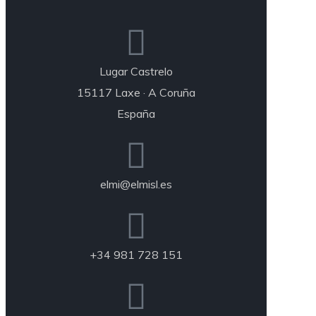
Lugar Castrelo
15117 Laxe · A Coruña
España
elmi@elmisl.es
+34 981 728 151