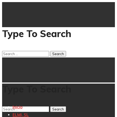
Type To Search
Type To Search
Inicio
ELMI, SL