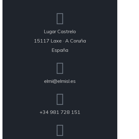
Lugar Castrelo
15117 Laxe · A Coruña
España
elmi@elmisl.es
+34 981 728 151