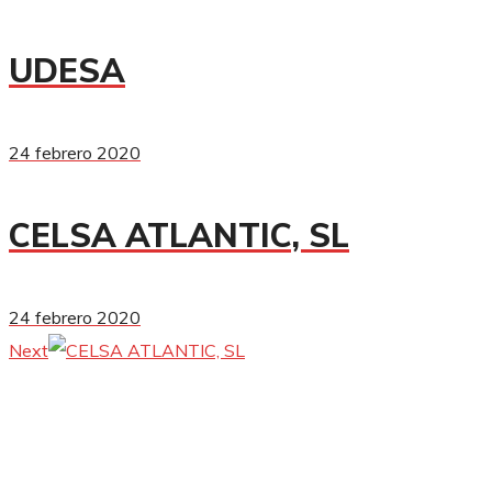
UDESA
24 febrero 2020
CELSA ATLANTIC, SL
24 febrero 2020
Next
Electrificaciones Miñones
ELMI es una empresa de montajes eléctricos que interviene
fundamentalmente en los sectores de generación y