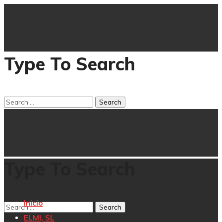
Type To Search
Type To Search
Inicio
ELMI, SL