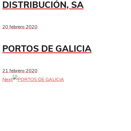
DISTRIBUCIÓN, SA
20 febrero 2020
PORTOS DE GALICIA
21 febrero 2020
Next
Electrificaciones Miñones
ELMI es una empresa de montajes eléctricos que interviene
fundamentalmente en los sectores de generación y
distribución de energía eléctrica.
ELMI está presente en el mercado como empresa