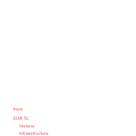
especializada en el desarrollo y ejecución de actividades en
el ámbito de la electricidad, desde subestaciones hasta el
consumidor final.
Contacto
· Lugar Castrelo
15117 Laxe
A Coruña
España
· elmi@elmisl.com
· tel:+34 981 728 151
· fax +34 981 735 420
Mapa web
· Inicio
· ELMI, SL
· Historia
· Infraestructura