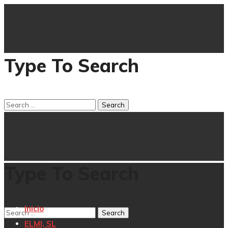
Type To Search
Type To Search
Inicio
ELMI, SL