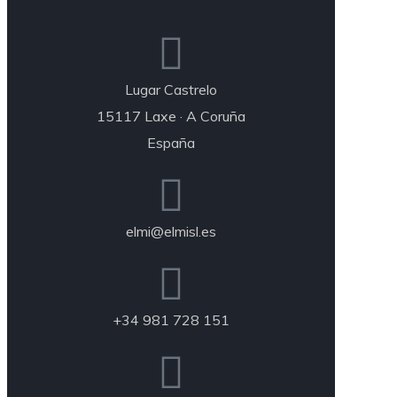
Lugar Castrelo
15117 Laxe · A Coruña
España
elmi@elmisl.es
+34 981 728 151