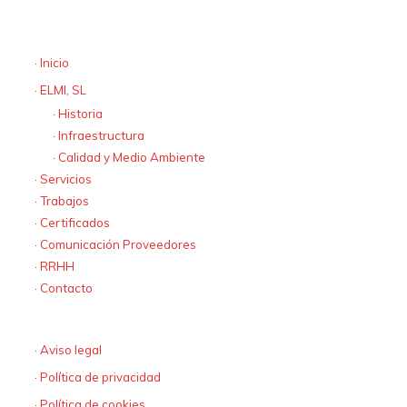
· fax +34 981 735 420
Mapa web
· Inicio
· ELMI, SL
· Historia
· Infraestructura
· Calidad y Medio Ambiente
· Servicios
· Trabajos
· Certificados
· Comunicación Proveedores
· RRHH
· Contacto
Textos Legales
· Aviso legal
· Política de privacidad
· Política de cookies