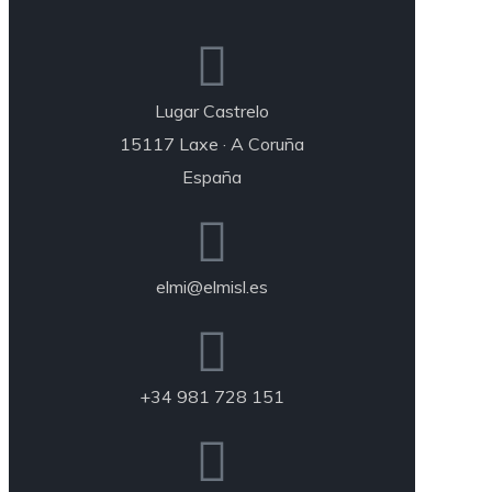
Lugar Castrelo
15117 Laxe · A Coruña
España
elmi@elmisl.es
+34 981 728 151