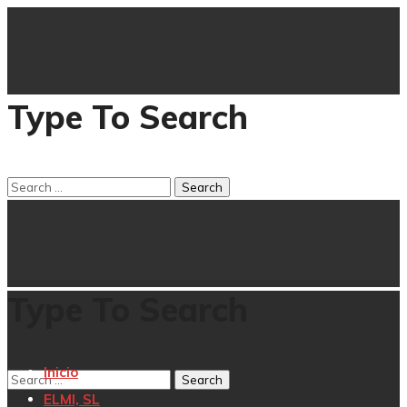
Type To Search
Type To Search
Inicio
ELMI, SL