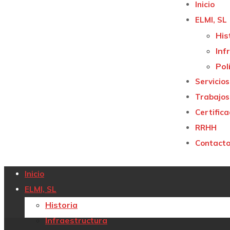
Inicio
ELMI, SL
His
Inf
Pol
Servicios
Trabajos
Certific
RRHH
Contact
Inicio
ELMI, SL
Historia
Infraestructura