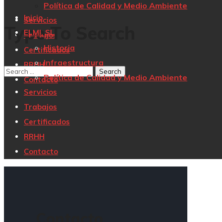
Política de Calidad y Medio Ambiente
Inicio
Servicios
Type To Search
ELMI, SL
Trabajos
Historia
Certificados
Infraestructura
RRHH
Política de Calidad y Medio Ambiente
Contacto
Servicios
Trabajos
Certificados
RRHH
Contacto
Contacto