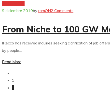
hydrogenium
9 diciembre 2019
by
ramON
2 Comments
From Niche to 100 GW M
IRecco has received inquiries seeking clarification of job offer
by people…
Read More
1
2
Electrificaciones
Contacto
Miñones
· Lugar Castrelo