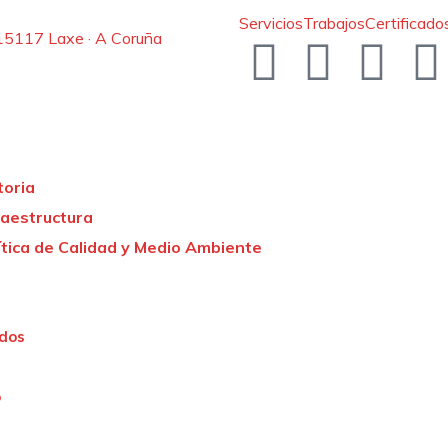
Servicios
Trabajos
Certificado
· 15117 Laxe · A Coruña
toria
raestructura
ítica de Calidad y Medio Ambiente
ados
o