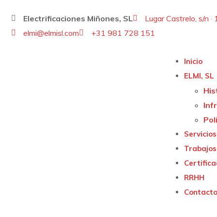
Electrificaciones Miñones, SL
Lugar Castrelo, s/n 
elmi@elmisl.com
+31 981 728 151
Inicio
ELMI, SL
His
Inf
Pol
Servicios
Trabajos
Certific
RRHH
Contact