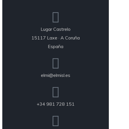
Lugar Castrelo
15117 Laxe · A Coruña
España
elmi@elmisl.es
+34 981 728 151