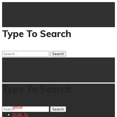
Type To Search
Type To Search
Inicio
ELMI, SL