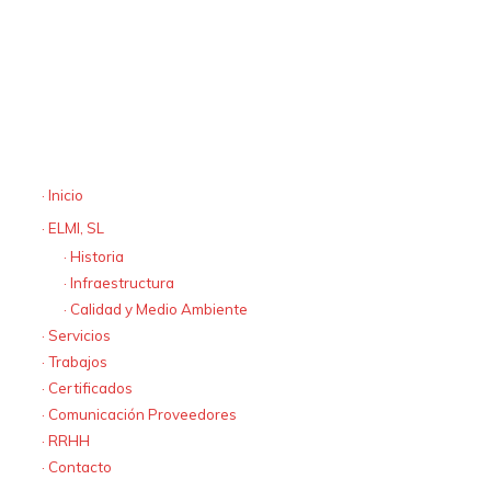
A Coruña
España
· elmi@elmisl.com
· tel:+34 981 728 151
· fax +34 981 735 420
Mapa web
· Inicio
· ELMI, SL
· Historia
· Infraestructura
· Calidad y Medio Ambiente
· Servicios
· Trabajos
· Certificados
· Comunicación Proveedores
· RRHH
· Contacto
Textos Legales