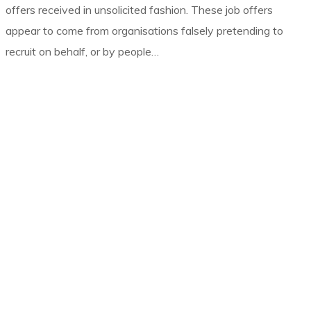
offers received in unsolicited fashion. These job offers
appear to come from organisations falsely pretending to
recruit on behalf, or by people…
Electrificaciones Miñones
ELMI es una empresa de montajes eléctricos que interviene
fundamentalmente en los sectores de generación y
distribución de energía eléctrica.
ELMI está presente en el mercado como empresa
especializada en el desarrollo y ejecución de actividades en
el ámbito de la electricidad, desde subestaciones hasta el
consumidor final.
Contacto
· Lugar Castrelo
15117 Laxe