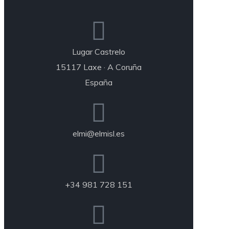
Lugar Castrelo
15117 Laxe · A Coruña
España
elmi@elmisl.es
+34 981 728 151