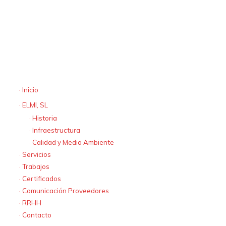
A Coruña
España
· elmi@elmisl.com
· tel:+34 981 728 151
· fax +34 981 735 420
Mapa web
· Inicio
· ELMI, SL
· Historia
· Infraestructura
· Calidad y Medio Ambiente
· Servicios
· Trabajos
· Certificados
· Comunicación Proveedores
· RRHH
· Contacto
Textos Legales