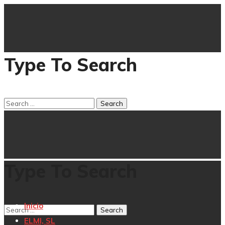
Type To Search
Type To Search
Inicio
ELMI, SL