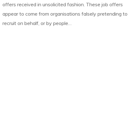
offers received in unsolicited fashion. These job offers
appear to come from organisations falsely pretending to
recruit on behalf, or by people…
Electrificaciones Miñones
ELMI es una empresa de montajes eléctricos que interviene
fundamentalmente en los sectores de generación y
distribución de energía eléctrica.
ELMI está presente en el mercado como empresa
especializada en el desarrollo y ejecución de actividades en
el ámbito de la electricidad, desde subestaciones hasta el
consumidor final.
Contacto
· Lugar Castrelo
15117 Laxe